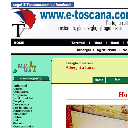
alberghi in toscana
Alberghi a Lucca
Agriturismi
Alberghi
Antiquariato
Ho
Artigianato
Bed & Breakfast
Camping
Case vacanza
Case in vendita
Dimore storiche
Immobiliari
Edilizia
Link
Mercatini
Negozi particolari