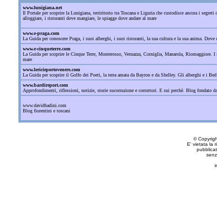
www.lunigiana.net
Il Portale per scoprire la Lunigiana, terriritorio tra Toscana e Liguria che custodisce ancora i segre
alloggiare, i ristoranti dove mangiare, le spiagge dove andare al mare
www.e-praga.com
La Guida per conoscere Praga, i suoi alberghi, i suoi ristoranti, la sua cultura e la sua anima. Dove d
www.e-cinqueterre.com
La Guida per scoprire le Cinque Terre, Monterosso, Vernazza, Corniglia, Manarola, Riomaggiore. I sant
mare
www.lericieportovenere.com
La Guida per scoprire il Golfo dei Poeti, la terra amata da Bayron e da Shelley. Gli alberghi e i Bed
www.bardireport.com
Approfondimenti, riflessioni, notizie, storie sucorruzione e corruttori. E sui perchè. Blog fondato 
www.davidbadini.com
Blog fiorentini e toscani
© Copyrig
E' vietata la 
pubblicat
senz
i