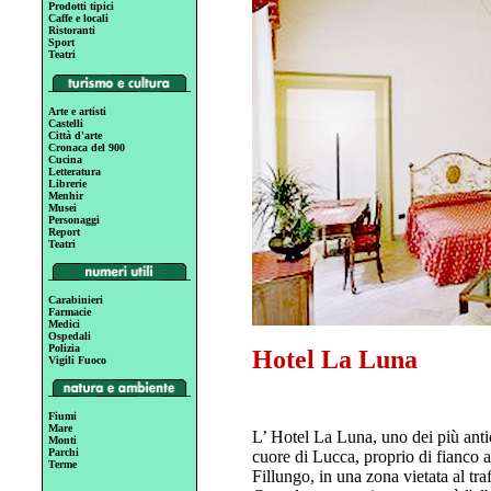
Prodotti tipici
Caffe e locali
Ristoranti
Sport
Teatri
Arte e artisti
Castelli
Città d'arte
Cronaca del 900
Cucina
Letteratura
Librerie
Menhir
Musei
Personaggi
Report
Teatri
Carabinieri
Farmacie
Medici
Ospedali
Polizia
Hotel La Luna
Vigili Fuoco
Fiumi
Mare
L’ Hotel La Luna, uno dei più antich
Monti
Parchi
cuore di Lucca, proprio di fianco a
Terme
Fillungo, in una zona vietata al tra